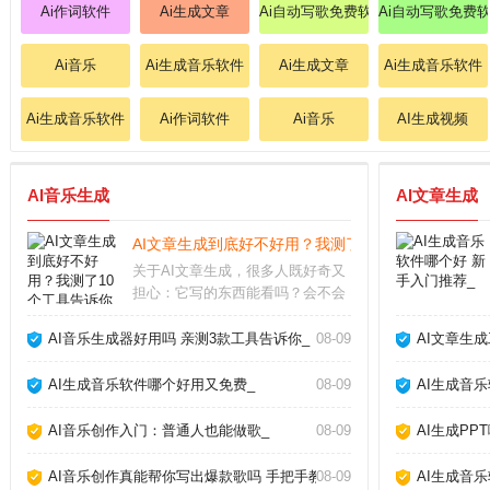
Ai作词软件
Ai生成文章
Ai自动写歌免费软件
Ai自动写歌免费
Ai音乐
Ai生成音乐软件
Ai生成文章
Ai生成音乐软件
Ai生成音乐软件
Ai作词软件
Ai音乐
AI生成视频
AI音乐生成
AI文章生成
AI文章生成到底好不好用？我测了10个工具告诉你真
关于AI文章生成，很多人既好奇又
担心：它写的东西能看吗？会不会
被平台判为作弊？经过半年多深度
使用，我实测了市面上主流工具，
AI音乐生成器好用吗 亲测3款工具告诉你_
08-09
AI文章生
发现它并非万能，但用对方法确实
能大幅提升写作效率。关键在于理
AI生成音乐软件哪个好用又免费_
08-09
AI生成音
解它的能力和局限，
AI音乐创作入门：普通人也能做歌_
08-09
AI生成PP
AI音乐创作真能帮你写出爆款歌吗 手把手教你玩转AI作歌_
08-09
AI生成音