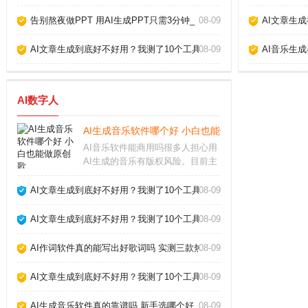
告别熬夜做PPT 用AI生成PPT只需3分钟_
08-09
AI文章生
AI文章生成到底好不好用？我测了10个工具告诉你真相_
08-09
AI音乐生
AI数字人
AI生成音乐软件哪个好 小白也能做原创歌_
AI音乐软件能商用吗很多人担心用
AI生成的音乐有版权风险。目前主
流的AI生成音乐软件，比如Suno、
Udio，都允许付费用户将生成的音
AI文章生成到底好不好用？我测了10个工具告诉你真相_
08-09
乐用于商业用途，但免费版通常只
能个人使用。不同平台的具体条款
AI文章生成到底好不好用？我测了10个工具告诉你真相_
08-09
差异很
AI作词软件真的能写出好歌词吗 实测三款热门工具告诉你答案_
08-09
AI文章生成到底好不好用？我测了10个工具告诉你真相_
08-09
AI生成音乐软件真的靠谱吗 新手选哪个好_
08-09