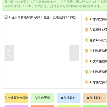
我们是一款备受关注的AI音乐创作软件。它的优势在于其强大的实时生成
实时Ai作词、ai作曲、生成音乐。是目前最好用的Ai自动写歌免费软件。
AI作词软件
AI视频生成
免费AI写歌
告别熬夜做PP
AI文章生成
告别熬夜做PP
AI作曲软件
Ai自动写歌免费软件
AI生成视频
ai作曲软件
ai作曲软件