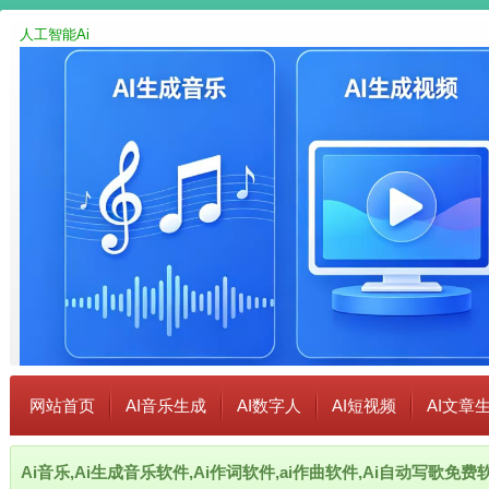
人工智能Ai
网站首页
AI音乐生成
AI数字人
AI短视频
AI文章
Ai音乐,Ai生成音乐软件,Ai作词软件,ai作曲软件,Ai自动写歌免费