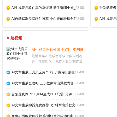
AI生成音乐软件真的靠谱吗 新手选哪个好_
08-08
告别熬夜做P
AI自动写歌免费软件推荐 小白也能轻松创作_
08-08
AI生成音
AI短视频
AI生成音乐软件哪个好用 实测推荐_
最近两年AI生成音乐软件像雨后春
笋一样冒出来，我作为音乐制作爱
好者，把市面上主流的几款都试了
个遍。说实话，从最初的简单旋律
AI文章生成工具怎么用？3个步骤写出原创爆款_
08-08
生成，到现在能产出接近专业编曲
的完整作品，进步速度让人惊叹。
AI文章生成全攻略 三步教你写出爆款内容_
08-08
今天就跟大家聊聊我
告别熬夜做PPT 用AI生成PPT只需3分钟_
08-08
AI文章生成神器免费推荐 3分钟写出爆款文章_
08-08
免费AI写歌软件推荐 实测好用的自动作曲工具_
08-08