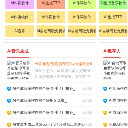
Ai作词软件
AI生成TTP
Ai作词软件
Ai生成音乐软件
ai作曲软件
Ai作词软件
Ai作词软件
AI生成TTP
Ai音乐
Ai自动写歌免费软件
Ai自动写歌免费软件
Ai自动写歌免费
AI音乐生成
AI数字人
AI音乐创作真能帮你写出爆款歌吗 手把手教你玩转AI
AI音乐怎么生成旋律很多人好奇AI
音乐到底如何创作旋律。其实原理
并不复杂，AI通过学习海量现成歌
曲的节奏、和弦走向和音高变化，
AI生成音乐软件哪个好 新手入门推荐_
08-08
AI音乐创
逐渐掌握了人类音乐的基本规律。
你只需输入风格关键词，比如“忧伤
AI生成音乐软件哪个好用又免费_
08-08
AI作词软
的钢琴曲”或
AI生成音乐软件哪个好 新手入门推荐_
08-08
AI自动写
AI文章生成工具怎么用？3个步骤写出原创爆款_
08-08
免费AI写