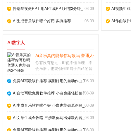
告别熬夜做PPT 用AI生成PPT只需3分钟_
08-09
AI视频生
AI生成音乐软件哪个好用 实测推荐_
08-09
AI作曲软
AI数字人
Ai音乐真的能帮你写歌吗 普通人也能做的3个神器_
你有没有想过，即使不懂乐理、不
会乐器，也能创作出属于自己的音
乐？如今，Ai音乐工具正在让这一
切变成现实。从自动生成旋律到智
免费AI写歌软件推荐 实测好用的自动作曲工具_
08-09
能编曲，甚至模拟人声演唱，Ai音
乐正在降低创作门槛，让每个人都
AI自动写歌免费软件推荐 小白也能轻松创作_
08-09
能成为“音乐人”
AI生成音乐软件哪个好 小白也能做原创歌_
08-09
AI文章生成全攻略 三步教你写出爆款内容_
08-09
免费AI写歌软件推荐 实测好用的自动作曲工具_
08-09