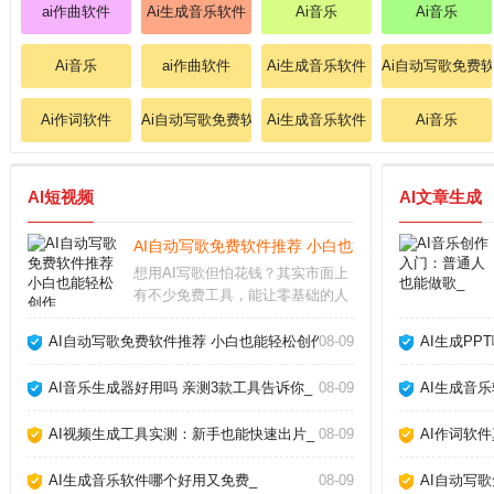
ai作曲软件
Ai生成音乐软件
Ai音乐
Ai音乐
Ai音乐
ai作曲软件
Ai生成音乐软件
Ai自动写歌免费
Ai作词软件
Ai自动写歌免费软件
Ai生成音乐软件
Ai音乐
AI短视频
AI文章生成
AI自动写歌免费软件推荐 小白也能轻松创作_
想用AI写歌但怕花钱？其实市面上
有不少免费工具，能让零基础的人
也快速生成原创旋律。今天我就从
实际使用体验出发，聊聊几款真正
AI自动写歌免费软件推荐 小白也能轻松创作_
08-09
AI生成PP
好用的AI自动写歌免费软件，帮你
绕过那些华而不实的坑。免费AI写
AI音乐生成器好用吗 亲测3款工具告诉你_
08-09
AI生成音
歌软件哪个好用
AI视频生成工具实测：新手也能快速出片_
08-09
AI作词软
AI生成音乐软件哪个好用又免费_
08-09
AI自动写